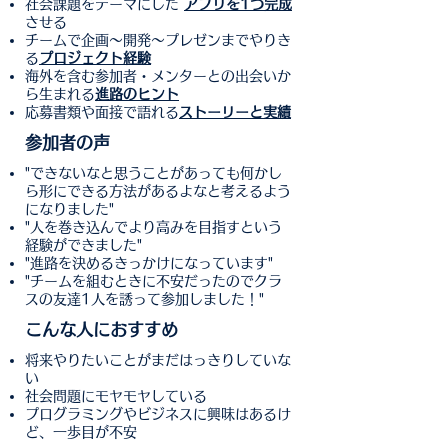
社会課題をテーマにした
アプリを1つ完成
させる
チームで企画〜開発〜プレゼンまでやりき
る
プロジェクト経験
海外を含む参加者・メンターとの出会いか
ら生まれる
進路のヒント
応募書類や面接で語れる
ストーリーと実績
参加者の声
"できないなと思うことがあっても何かし
ら形にできる方法があるよなと考えるよう
になりました"
"人を巻き込んでより高みを目指すという
経験ができました"
"進路を決めるきっかけになっています"
"チームを組むときに不安だったのでクラ
スの友達1人を誘って参加しました！"
こんな人におすすめ
将来やりたいことがまだはっきりしていな
い
社会問題にモヤモヤしている
プログラミングやビジネスに興味はあるけ
ど、一歩目が不安