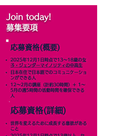
Join today!
​募集要項
​応募資格(概要)
2025年12月1日時点で13〜18歳の
女
子・ジェンダーマイノリティの中高生
日本在住で日本語でのコミュニケーショ
ンができる人
12〜2月の講座（計約30時間）＋ 1〜
5月の週5時間の活動時間を確保できる
人
​応募資格(詳細)
世界を変えるために成長する意欲がある
こと
2025年12月1日時点で13歳以上、か