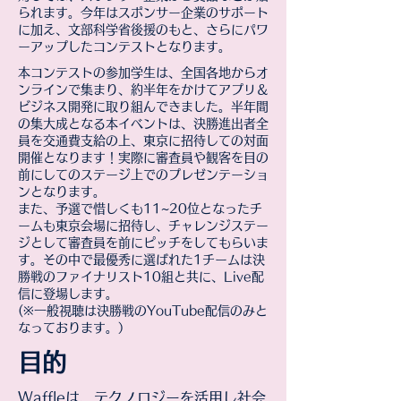
られます。今年はスポンサー企業のサポート
に加え、文部科学省後援のもと、さらにパワ
ーアップしたコンテストとなります。
本コンテストの参加学生は、全国各地からオ
ンラインで集まり、約半年をかけてアプリ＆
ビジネス開発に取り組んできました。半年間
の集大成となる本イベントは、決勝進出者全
員を交通費支給の上、東京に招待しての対面
開催となります！実際に審査員や観客を目の
前にしてのステージ上でのプレゼンテーショ
ンとなります。
また、予選で惜しくも11~20位となったチ
ームも東京会場に招待し、チャレンジステー
ジとして審査員を前にピッチをしてもらいま
す。その中で最優秀に選ばれた1チームは決
勝戦のファイナリスト10組と共に、Live配
信に登場します。
(※一般視聴は決勝戦のYouTube配信のみと
なっております。）
目的
Waffleは、テクノロジーを活用し社会