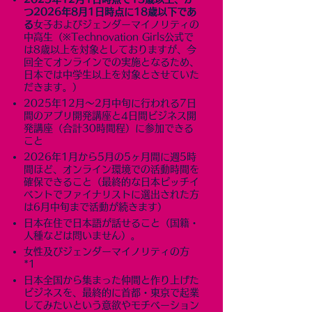
つ2026年8月1日時点に18歳以下であ
る
女子およびジェンダーマイノリティの
中高生（※Technovation Girls公式で
は8歳以上を対象としておりますが、今
回全てオンラインでの実施となるため、
日本では中学生以上を対象とさせていた
だきます。）
2025年12月〜2月中旬に行われる7日
間のアプリ開発講座と4日間ビジネス開
発講座（合計30時間程）に参加できる
こと
2026年1月から5月の5ヶ月間に週5時
間ほど、オンライン環境での活動時間を
確保できること（最終的な日本ピッチイ
ベントでファイナリストに選出された方
は6月中旬まで活動が続きます）
日本在住で日本語が話せること（国籍・
人種などは問いません）。
女性及びジェンダーマイノリティの方​​
*1
日本全国から集まった仲間と作り上げた
ビジネスを、最終的に首都・東京で起業
してみたいという意欲やモチベーション