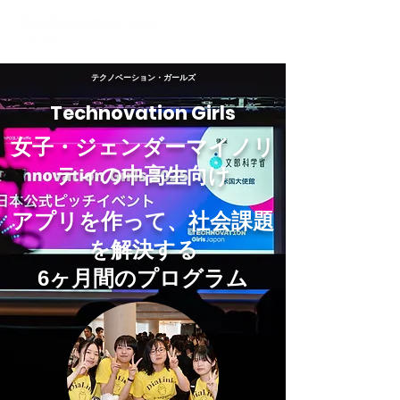
​テクノベーション・ガールズ
Technovation Girls
女子・ジェンダーマイノリ
ティの中高生向け​
​アプリを作って、社会課題
を解決する
6ヶ月間のプログラム