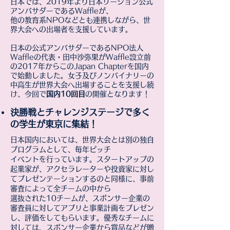
日本では、2019年より日本リージョン公式
アンバサダーであるWaffleが、
他の教育系NPOなどとも連携しながら、世
界大会への出場者を支援しています。
日本の公式アンバサダーであるNPO法人
Waffleの代表・田中沙弥果がWaffle設立前
の2017年からこのJapan Chapterを国内
で始動しました。女子及びノンバイナリーの
中高生が世界大会へ出場することを支援し続
け、今回で
国内10回目
の開催となります！
決勝戦とチャレンジステージで多く
の学生が東京に集結！
日本国内においては、世界大会とは別の独自
プログラムとして、毎年ピッチ
イベントを行っています。スタートアップの
起業家が、アクセラレーターや投資家に対し
てプレゼンテーションするのと同様に、事前
審査によって全チームの中から
選抜された10チームが、スポンサー企業の
審査員に対してアプリと事業計画をプレゼン
し、評価をしてもらいます。優秀なチームに
対しては、スポンサー企業から賞品などが贈